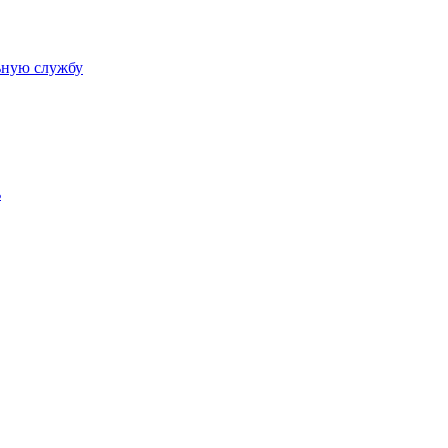
ьную службу
ь