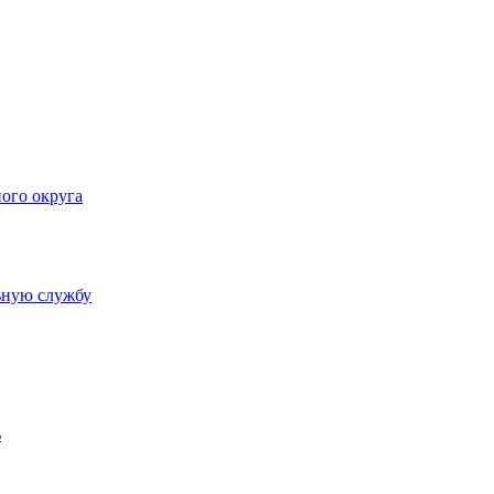
ого округа
ьную службу
ь