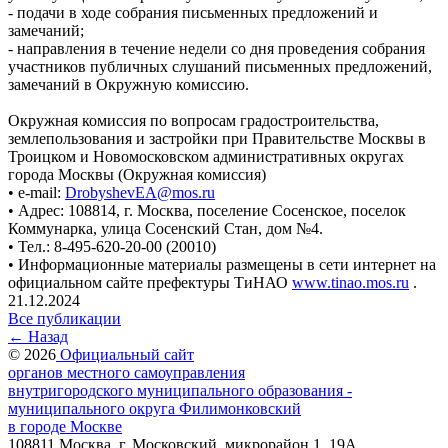
- подачи в ходе собрания письменных предложений и
замечаний;
- направления в течение недели со дня проведения собрания
участников публичных слушаний письменных предложений,
замечаний в Окружную комиссию.
Окружная комиссия по вопросам градостроительства,
землепользования и застройки при Правительстве Москвы в
Троицком и Новомосковском административных округах
города Москвы (Окружная комиссия)
• e-mail:
DrobyshevEA@mos.ru
• Адрес: 108814, г. Москва, поселение Сосенское, поселок
Коммунарка, улица Сосенский Стан, дом №4.
• Тел.: 8-495-620-20-00 (20010)
• Информационные материалы размещены в сети интернет на
официальном сайте префектуры ТиНАО
www.tinao.mos.ru
.
21.12.2024
Все публикации
← Назад
© 2026
Официальный сайт
органов местного самоуправления
внутригородского муниципального образования -
муниципального округа Филимонковский
в городе Москве
108811 Москва, г. Московский, микрорайон 1, 19А