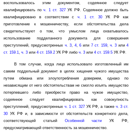
воспользовалось этим документом, содеянное следует
квалифицировать по
ч. 1 ст. 327
УК РФ. Содеянное должно быть
квалифицировано в соответствии с
ч. 1 ст. 30
УК РФ как
приготовление к мошенничеству, если обстоятельства дела
свидетельствуют о том, что умыслом лица охватывалось
использование подделанного документа для совершения
преступлений, предусмотренных
ч. 3
,
4
,
6
или
7 ст. 159
,
ч. 3
или
4
ст. 159.1
,
ч. 3
или
4 ст. 159.2
УК РФ либо
ч. 3
или
4 ст. 159.5
УК РФ.
В том случае, когда лицо использовало изготовленный им
самим поддельный документ в целях хищения чужого имущества
путем обмана или злоупотребления доверием, однако по
независящим от него обстоятельствам не смогло изъять имущество
потерпевшего либо приобрести право на чужое имущество,
содеянное следует квалифицировать как совокупность
преступлений, предусмотренных
ч. 1 ст. 327
УК РФ, а также
ч. 3 ст.
30
УК РФ и, в зависимости от обстоятельств конкретного дела,
соответствующей статьей
Особенной части
УК РФ,
предусматривающей ответственность за мошенничество.