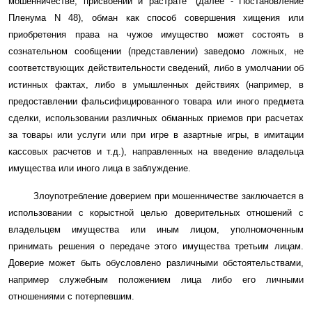
мошенничестве, присвоении и растрате" (далее - Постановление
Пленума N 48), обман как способ совершения хищения или
приобретения права на чужое имущество может состоять в
сознательном сообщении (представлении) заведомо ложных, не
соответствующих действительности сведений, либо в умолчании об
истинных фактах, либо в умышленных действиях (например, в
предоставлении фальсифицированного товара или иного предмета
сделки, использовании различных обманных приемов при расчетах
за товары или услуги или при игре в азартные игры, в имитации
кассовых расчетов и т.д.), направленных на введение владельца
имущества или иного лица в заблуждение.
Злоупотребление доверием при мошенничестве заключается в
использовании с корыстной целью доверительных отношений с
владельцем имущества или иным лицом, уполномоченным
принимать решения о передаче этого имущества третьим лицам.
Доверие может быть обусловлено различными обстоятельствами,
например служебным положением лица либо его личными
отношениями с потерпевшим.